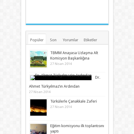
Popüler
Son
Yorumlar
Etiketler
TBMM Anayasa Uzlaşma Alt
Komisyon Başkanlığına
27 Nisan 2014
Dr.
Ahmet Türkyılmaz’ın Ardından
27 Nisan 2014
Türkülerle Çanakkale Zaferi
27 Nisan 2014
Eğitim komisyonu ilk toplantısını
yaptı